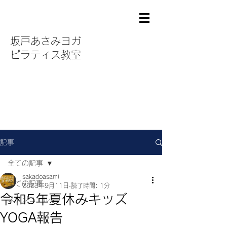
坂戸あさみヨガ
ピラティス教室
記事
全ての記事
sakadoasami
全ての記事
2023年9月11日
読了時間: 1分
令和5年夏休みキッズ
スケジュール
YOGA報告