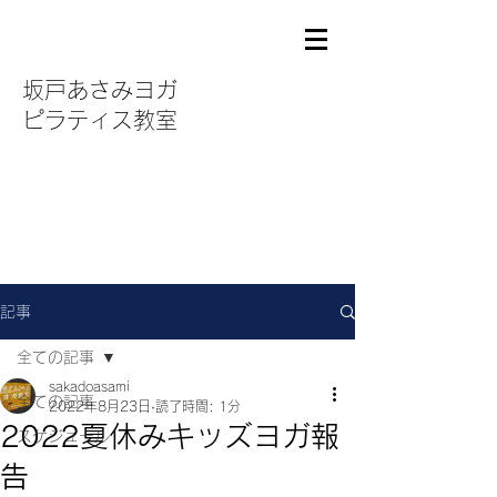
坂戸あさみヨガ
ピラティス教室
記事
全ての記事
sakadoasami
全ての記事
2022年8月23日
読了時間: 1分
2022夏休みキッズヨガ報
スケジュール
告