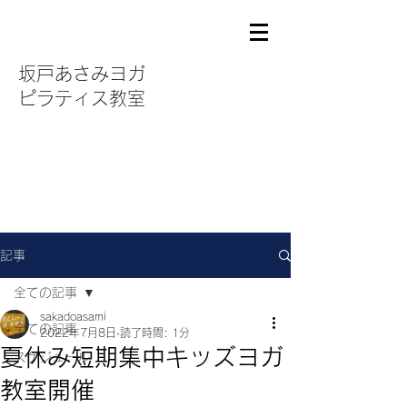
坂戸あさみヨガ
ピラティス教室
記事
全ての記事
sakadoasami
全ての記事
2022年7月8日
読了時間: 1分
夏休み短期集中キッズヨガ
スケジュール
教室開催