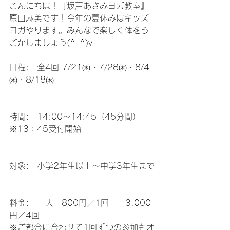
こんにちは！『坂戸あさみヨガ教室』
原口麻美です！今年の夏休みはキッズ
ヨガやります。みんなで楽しく体をう
ごかしましょう(^_^)v
日程:　全4回 7/21㈭・7/28㈭・8/4
㈭・8/18㈭
時間:　14:00〜14:45（45分間）
※13：45受付開始
対象:　小学2年生以上〜中学3年生まで
料金:　一人　800円／1回　　3,000
円／4回
※ご都合に合わせて1回ずつの参加もオ