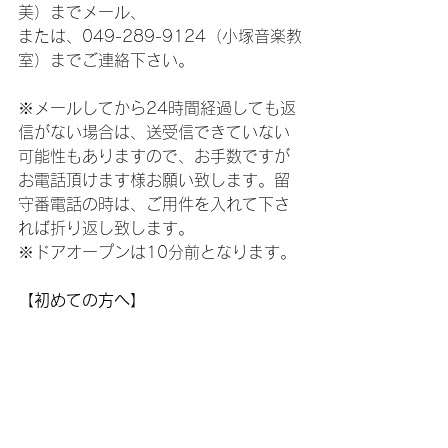
美）までメール、  
または、049-289-9124（小塚音楽教
室）までご連絡下さい。
※メールしてから24時間経過しても返
信がない場合は、送受信できていない
可能性もありますので、お手数ですが
お電話頂けます様お願い致します。留
守番電話の時は、ご用件を入れて下さ
れば折り返し致します。   
※ドアオープンは10分前となります。 
【初めての方へ】
初めてお越しになる方は体験レッスン
を承ります！上記レッスンからご都合
の良い日時を選んで頂き、HPお問合せ
ページからメールにてご連絡くださ
い。または、 
sakado.asami@gmail.com
に送信し