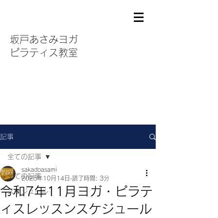
坂戸あさみヨガ
ピラティス教室
記事
全ての記事
sakadoasami
全ての記事
2025年10月14日
読了時間: 3分
令和7年11月ヨガ・ピラテ
スケジュール
ィスレッスンスケジュール